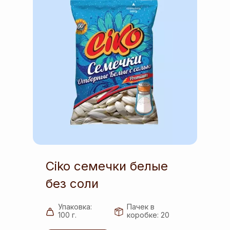
Ciko семечки белые
без соли
Упаковка:
Пачек в
100 г.
коробке: 20